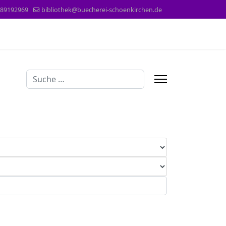
89192969
bibliothek@buecherei-schoenkirchen.de
Suchen